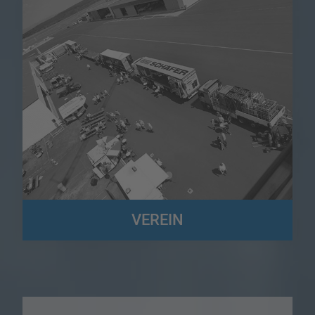
VEREIN
Wir sind der Förderverein der Speditions- und Logistikbetriebe in
Südwestfalen und Altenkirchen (FSL) e.V.