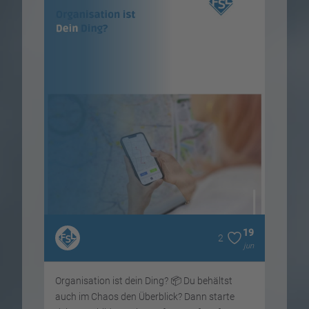
15
19
2
mai
jun
Organisation ist dein Ding? 📦 Du behältst
: 
!
auch im Chaos den Überblick? Dann starte
Beruf