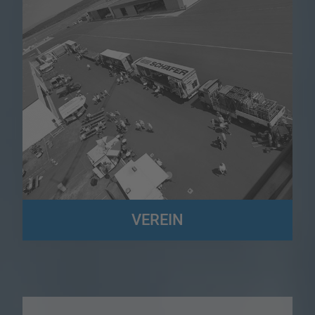
VEREIN
Wir sind der Förderverein der Speditions- und Logistikbetriebe in
Südwestfalen und Altenkirchen (FSL) e.V.