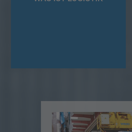
Die Logistik stellt für Gesamt- und Teilsysteme in
Unternehmen, Konzernen, Netzwerken und sogar virtuellen
Unternehmen Verteilungslösungen bereit