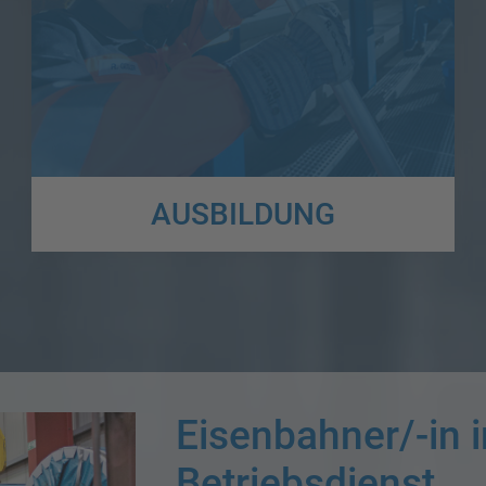
AUSBILDUNG
Der Logistikbereich bietet eine Fülle von
Ausbildungsmöglichkeiten! Hier könnt ihr euch umfassend
informieren...
Eisenbahner/-in 
Betriebsdienst