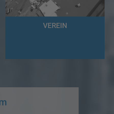
VEREIN
Wir sind der Förderverein der Speditions- und
Logistikbetriebe in Südwestfalen und Altenkirchen (FSL) e.V.
im